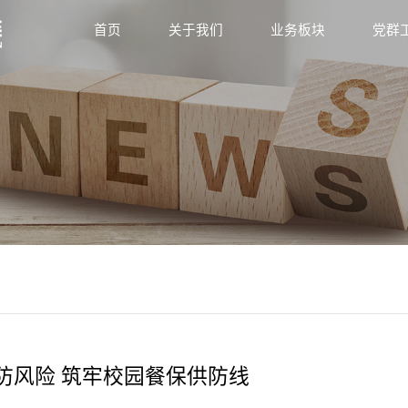
首页
关于我们
业务板块
党群
防风险 筑牢校园餐保供防线