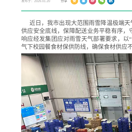
发布于：2026.01.20
分享
近日，我市出现大范围雨雪降温极端天
供应安全底线，保障配送业务平稳有序，
响应经发集团应对雨雪天气部署要求，以
气下校园餐食材保供防线，确保食材供应