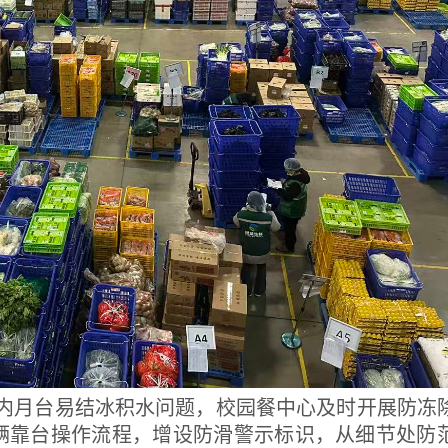
内月台易结冰积水问题，校园餐中心及时开展防冻
辆靠台操作流程，增设防滑警示标识，从细节处防