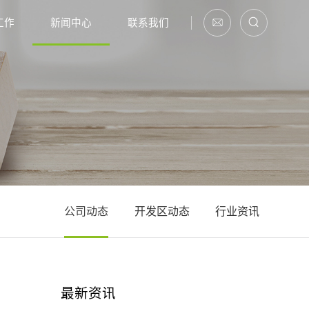
工作
新闻中心
联系我们
公司动态
开发区动态
行业资讯
最新资讯