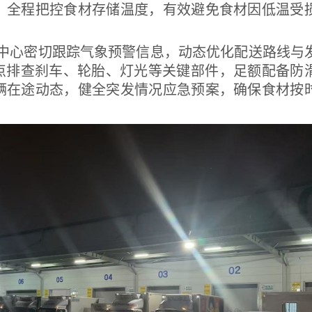
，全程把控食材存储温度，有效避免食材因低温受
中心密切跟踪气象预警信息，动态优化配送路线与
重点排查刹车、轮胎、灯光等关键部件，足额配备防
辆在途动态，健全突发情况应急预案，确保食材按