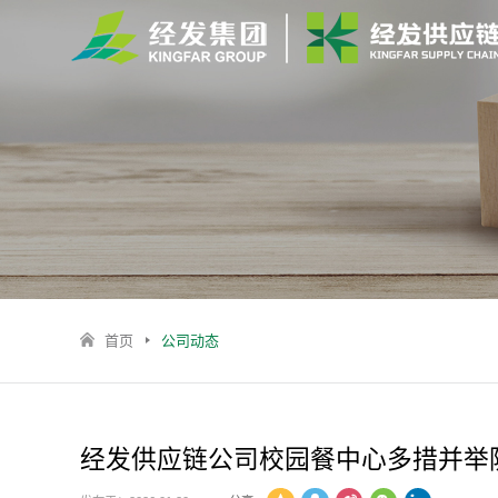
首页
公司动态
经发供应链公司校园餐中心多措并举