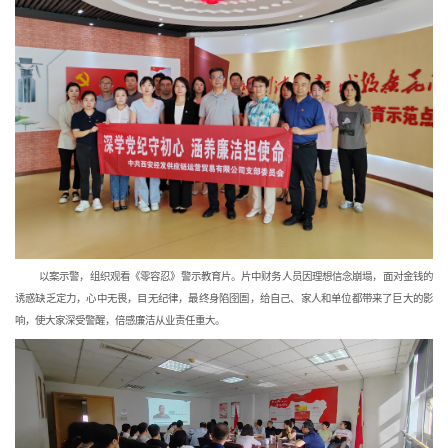
 以案示警，组织观看《零容忍》警示教育片。片中财务人员因理想信念崩塌，面对金钱的
诱惑缺乏定力，心中无畏，目无纪律，最终身陷囹圄，给自己、家人和单位都带来了巨大的影
响，使大家深受警醒，倍感廉洁从业责任重大。