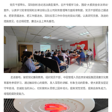
 党员干部带头，深刻剖析违纪违法典型案件。召开专题学习会，围绕“大额资金非法转出”
案件，认真学习党章党规和法律法规以及公司财务管理等方面规章制度，党员干部把自己摆进
去、把职责摆进去、把工作摆进去，深刻反思工作中存在的突出问题，认真研究完善、改进的
措施意见，在合规经营、廉洁从业上率先垂范。
  走进基地，接受党纪廉政教育。组织党员干部、中层管理人员赴西安城投集团清廉文化教
育基地参观学习，通过触目惊心的案例、发人深思的讲解、形象生动的影像，使大家更加坚定
守牢底线、忠诚担当的决心，切实做到从思想上固本培元，提高党性觉悟，提高自身免疫力，
增强拒腐防变能力。