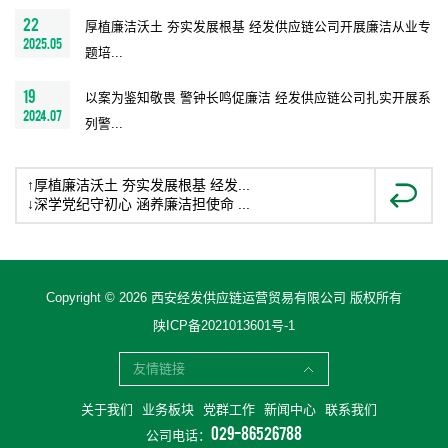
22
厚植廉洁沃土 夯实发展根基 经发供应链公司开展廉洁从业专
2025.05
题培...
19
以案为鉴知敬畏 警钟长鸣促廉洁 经发供应链公司扎实开展系
2024.07
列警...
↑
厚植廉洁沃土 夯实发展根基 经发...
↓
深学党纪守初心 涵养廉洁担使命 ...
Copyright © 2026 西安经发供应链运营贸易有限公司 版权所有
陕ICP备2021013601号-1
友情链接
关于我们
业务板块
党群工作
新闻中心
联系我们
029-86526788
公司电话：