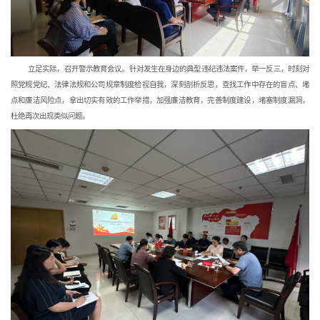
 立足实际，召开警示教育会议。针对发生在身边的典型违纪违法案件，举一反三，时刻对
照党规党纪、法律法规和公司规章制度检视自我，深刻剖析反思，查找工作中存在的盲点、堵
点和廉洁风险点，拿出切实有效的工作举措，加强廉洁教育，完善制度建设，堵塞制度漏洞，
杜绝再次出现类似问题。